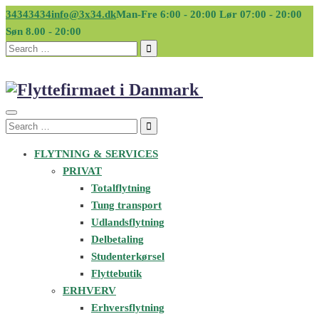
34343434
info@3x34.dk
Man-Fre 6:00 - 20:00 Lør 07:00 - 20:00
Søn 8.00 - 20:00
Search
for:
Search
for:
FLYTNING & SERVICES
PRIVAT
Totalflytning
Tung transport
Udlandsflytning
Delbetaling
Studenterkørsel
Flyttebutik
ERHVERV
Erhversflytning