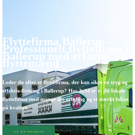
Flyttefirma Ballerup -
Professionelt flyttefirma i
Ballerup med erfarne
flyttemænd
Leder du efter et flyttefirma, der kan sikre en tryg og
effektiv flytning i Ballerup? Hos 3x34 er vi dit lokale
flyttefirma med mange års erfaring og et stærkt fokus
på kvalitet.
FÅ ET TILBUD