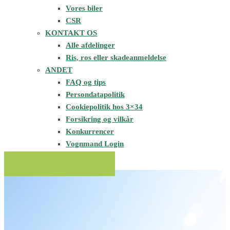
Vores biler
CSR
KONTAKT OS
Alle afdelinger
Ris, ros eller skadeanmeldelse
ANDET
FAQ og tips
Persondatapolitik
Cookiepolitik hos 3×34
Forsikring og vilkår
Konkurrencer
Vognmand Login
BOOK TRANSPORT