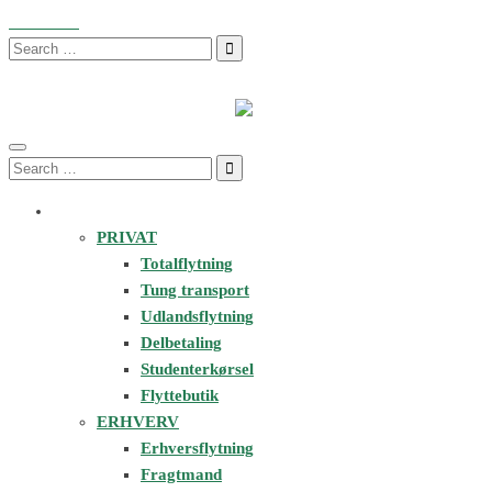
34343434
info@3x34.dk
Man-Fre 6:00 - 20:00 Lør 07:00 - 20:00 Søn
Search
for:
Search
for:
FLYTNING & SERVICES
PRIVAT
Totalflytning
Tung transport
Udlandsflytning
Delbetaling
Studenterkørsel
Flyttebutik
ERHVERV
Erhversflytning
Fragtmand