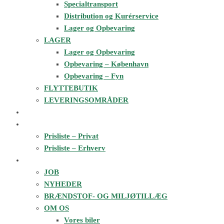
Specialtransport
Distribution og Kurérservice
Lager og Opbevaring
LAGER
Lager og Opbevaring
Opbevaring – København
Opbevaring – Fyn
FLYTTEBUTIK
LEVERINGSOMRÅDER
FLYTTEESTIMAT
PRISER
Prisliste – Privat
Prisliste – Erhverv
OM 3X34
JOB
NYHEDER
BRÆNDSTOF- OG MILJØTILLÆG
OM OS
Vores biler