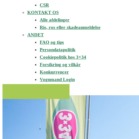
CSR
KONTAKT OS
Alle afdelinger
Ris, ros eller skadeanmeldelse
ANDET
FAQ og tips
Persondatapolitik
Cookiepolitik hos 3×34
Forsikring og vilkår
Konkurrencer
Vognmand Login
BOOK TRANSPORT