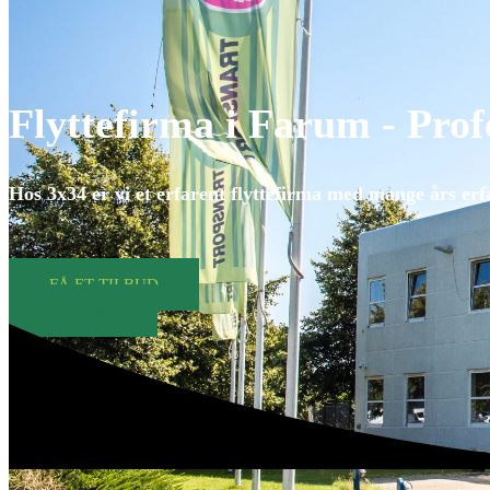
Flyttefirma i Farum - Profe
Hos 3x34 er vi et erfarent flyttefirma med mange års erf
FÅ ET TILBUD
SE MERE