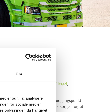
å dine behov
Om
e byer som
Værløse
,
Birkerød
,
Allerød
,
 medier og til at analysere
skræddersyet løsning, der tager udgangspunkt i
nden for sociale medier,
s efter opgaven. Vores flyttefolk sørger for, at
e oplysninger, du har givet