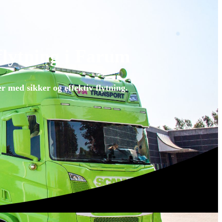
 flytning i Farum
r med sikker og effektiv flytning.