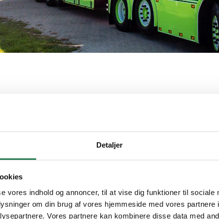
ed ekspertise og fokus p
Detaljer
området og hjælper kunder overalt i Farum samt i nærliggend
ookies
se vores indhold og annoncer, til at vise dig funktioner til sociale
 med praktiske opgaver og bekymringer. Derfor tilbyder vi en 
oplysninger om din brug af vores hjemmeside med vores partnere i
 rækkehus eller en større virksomhed, tilpasser vi vores indsat
ysepartnere. Vores partnere kan kombinere disse data med andr