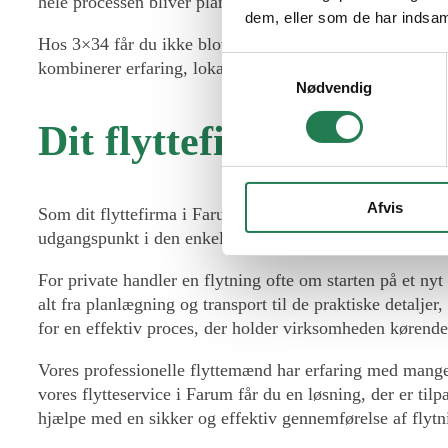
hele processen bliver planlagt grundigt, så du får en tryg f
dem, eller som de har indsaml
Hos 3×34 får du ikke blot
transport af møbler
fra a til 
Samtykkevalg
kombinerer erfaring, lokalkendskab og høj kvalitet for at 
Nødvendig
Dit flyttefirma i Farum
Afvis
Som dit flyttefirma i Farum hjælper vi med både privatf
udgangspunkt i den enkelte opgave. Vores flytteservice e
For private handler en flytning ofte om starten på et ny
alt fra planlægning og transport til de praktiske detaljer
for en effektiv proces, der holder virksomheden kørende
Vores professionelle flyttemænd har erfaring med mange t
vores flytteservice i Farum får du en løsning, der er tilp
hjælpe med en sikker og effektiv gennemførelse af flytn