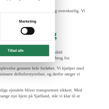
øre din flytning i Farum enkel og overskuelig. Vi
.
Marketing
hvervsflytning
Tillad alle
mme behov, og derfor tager vi altid
er, så du får den hjælp, du har brug for.
d oplevelse gennem hele forløbet. Vi hjælper med
nimere driftsforstyrrelser, og derfor sørger vi
lige ejendele bliver transporteret sikkert. Med
 mange nye hjem på Sjælland, står vi klar til at