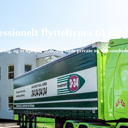
ssionelt flyttefirma til din
aring, og vi hjælper hver dag både private og virksomhede