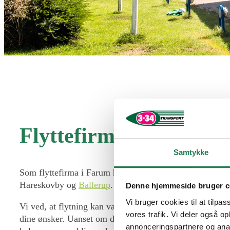
Flyttefirma i Farum m
Samtykke
Som flyttefirma i Farum har vi stor erfaring med lokal
Hareskovby og
Ballerup
.
Denne hjemmeside bruger c
Vi bruger cookies til at tilpas
Vi ved, at flytning kan være en stressende proces fyldt
vores trafik. Vi deler også 
dine ønsker. Uanset om du skal flytte fra en lejlighed, et
annonceringspartnere og anal