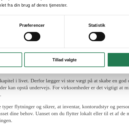
lytning fra start til slut.
et fra din brug af deres tjenester.
b. Du får en samarbejdspartner, som arbejder målrettet for at g
sikre, at du får den løsning, der passer bedst til din situation
Præferencer
Statistik
 til privatflytning og er
Tillad valgte
lytning og erhvervsflytning. Vi ved, at ingen kunder har de sa
r udviklet til at kunne håndtere både små og store flytteopgav
t kapitel i livet. Derfor lægger vi stor vægt på at skabe en go
, der kan opstå undervejs. For virksomheder er det vigtigt at mi
.
yper flytninger og sikrer, at inventar, kontorudstyr og person
asset dine behov. Uanset om du flytter lokalt eller til et af de
ingen.