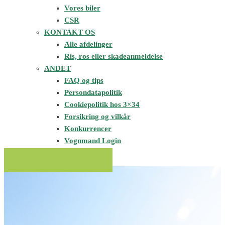
Vores biler
CSR
KONTAKT OS
Alle afdelinger
Ris, ros eller skadeanmeldelse
ANDET
FAQ og tips
Persondatapolitik
Cookiepolitik hos 3×34
Forsikring og vilkår
Konkurrencer
Vognmand Login
BOOK TRANSPORT