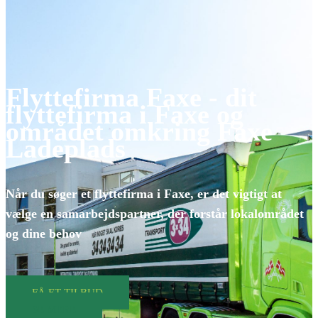
Flyttefirma Faxe - dit
flyttefirma i Faxe og
området omkring Faxe
Ladeplads
Når du søger et flyttefirma i Faxe, er det vigtigt at
vælge en samarbejdspartner, der forstår lokalområdet
og dine behov
FÅ ET TILBUD
SE MERE