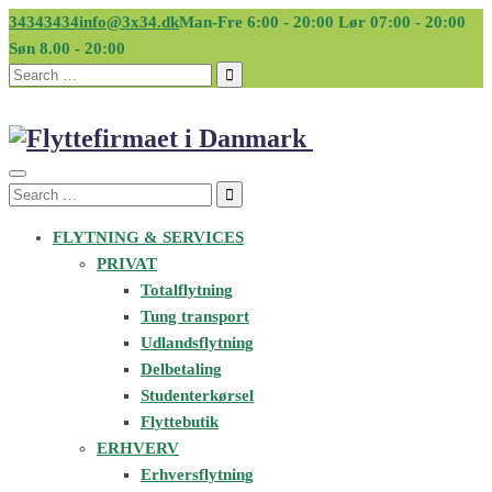
34343434
info@3x34.dk
Man-Fre 6:00 - 20:00 Lør 07:00 - 20:00
Søn 8.00 - 20:00
Search
for:
Search
for:
FLYTNING & SERVICES
PRIVAT
Totalflytning
Tung transport
Udlandsflytning
Delbetaling
Studenterkørsel
Flyttebutik
ERHVERV
Erhversflytning