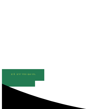
Flyttefirma Vojens – Profes
Hos 3x34 er vi et veletableret flyttefirma i Vojens, der ti
FÅ ET TILBUD
SE MERE