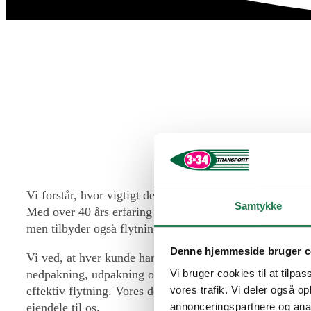
Vi forstår, hvor vigtigt det er, at flytningen forløber g
Samtykke
Med over 40 års erfaring i flyttebranchen kan vores erfar
men tilbyder også flytning i hele Jylland, herunder byer 
Denne hjemmeside bruger c
Vi ved, at hver kunde har unikke behov. Derfor tilbyder 
nedpakning, udpakning og transport med moderne flyttebile
Vi bruger cookies til at tilpas
effektiv flytning. Vores dedikerede team har solid eksper
vores trafik. Vi deler også 
ejendele til os.
annonceringspartnere og anal