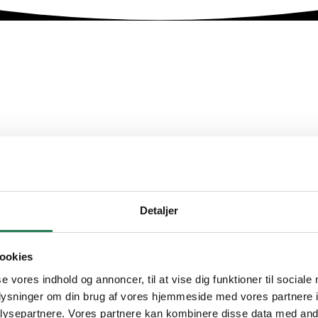
lat og uden stress, uanset om det drejer sig om en mindre privat
Detaljer
ne teamsikre, at dine ejendele bliver håndteret med største om
som Haderslev, Kolding og Sønderborg, hvilket gør os til et id
ookies
vi skræddersyede løsninger, hvor vi tilpasser vores service ef
r, til håndtering af tungere møbler, flygler og skrøbelige gens
se vores indhold og annoncer, til at vise dig funktioner til sociale
tise inden for alle former for flytninger, og med vores forsik
oplysninger om din brug af vores hjemmeside med vores partnere i
ysepartnere. Vores partnere kan kombinere disse data med andr