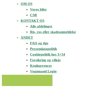
OM OS
Vores biler
CSR
KONTAKT OS
Alle afdelinger
Ris, ros eller skadeanmeldelse
ANDET
FAQ og tips
Persondatapolitik
Cookiepolitik hos 3×34
Forsikring og vilkår
Konkurrencer
Vognmand Login
BOOK TRANSPORT