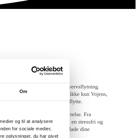
flytning eller en omfattende erhvervsflytning.
Om
hu fra start til slut. Vi dækker ikke kun Vojens,
eelt valg, uanset hvor du skal flytte.
ter dine behov og opgavens størrelse. Fra
tande, står vi klar til at sikre en stressfri og
 medier og til at analysere
rede løsninger kan du trygt overlade dine
nden for sociale medier,
e oplysninger, du har givet