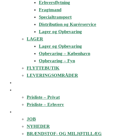
Erhversflytning
Fragtmand
Specialtransport
Distribution og Kurérservice
Lager og Opbevaring
LAGER
Lager og Opbevaring
Opbevaring – København
Opbevaring – Fyn
FLYTTEBUTIK
LEVERINGSOMRÅDER
FLYTTEESTIMAT
PRISER
Prisliste – Privat
Prisliste – Erhverv
OM 3X34
JOB
NYHEDER
BRÆNDSTOF- OG MILJØTILLÆG