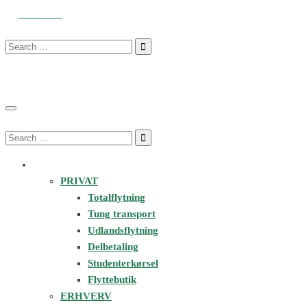
34343434
info@3x34.dk
Man-Fre 6:00 - 20:00 Lør 07:00 - 
Search
for:
Search
for:
FLYTNING & SERVICES
PRIVAT
Totalflytning
Tung transport
Udlandsflytning
Delbetaling
Studenterkørsel
Flyttebutik
ERHVERV