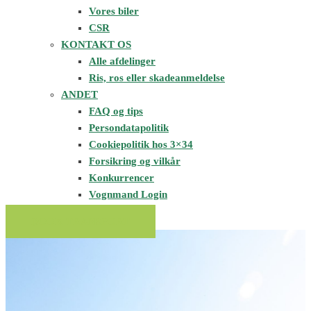
Vores biler
CSR
KONTAKT OS
Alle afdelinger
Ris, ros eller skadeanmeldelse
ANDET
FAQ og tips
Persondatapolitik
Cookiepolitik hos 3×34
Forsikring og vilkår
Konkurrencer
Vognmand Login
BOOK TRANSPORT