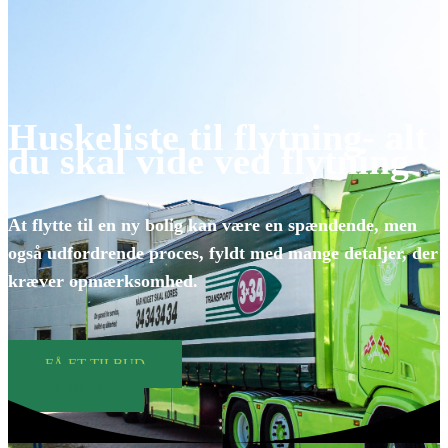
Huskeliste til flytning- alt
du skal vide ved flytning
At flytte til en ny bolig kan være en spændende, men
også udfordrende proces, fyldt med mange detaljer, der
kræver opmærksomhed.
FÅ ET TILBUD
SE MERE