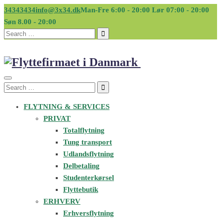
34343434
info@3x34.dk
Man-Fre 6:00 - 20:00 Lør 07:00 - 20:00
Søn 8.00 - 20:00
Search
for:
Search
for:
FLYTNING & SERVICES
PRIVAT
Totalflytning
Tung transport
Udlandsflytning
Delbetaling
Studenterkørsel
Flyttebutik
ERHVERV
Erhversflytning