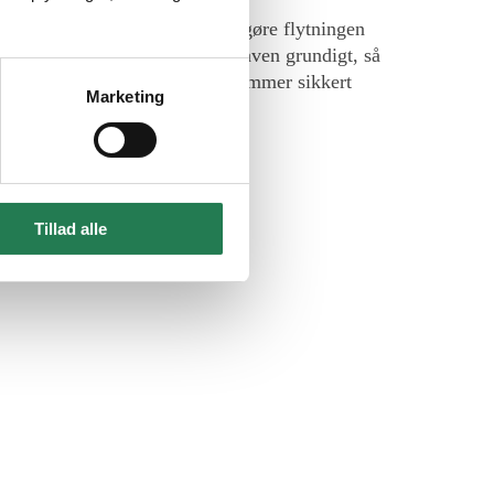
 af
Køge
Bugt. Vores mål er at gøre flytningen
stå dine behov og planlægger opgaven grundigt, så
g sørger for, at dine ejendele kommer sikkert
Marketing
Tillad alle