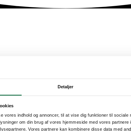
Detaljer
slunde med fokus på trygh
ookies
 hele området, og vi er stolte af at være et flyttefirma i Karl
se vores indhold og annoncer, til at vise dig funktioner til sociale
arkerer begyndelsen på et nyt kapitel, og derfor gør vi vores
oplysninger om din brug af vores hjemmeside med vores partnere i
ysepartnere. Vores partnere kan kombinere disse data med andr