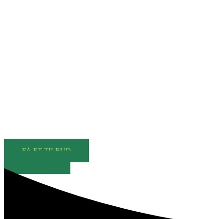
Flyttefirma Karlslunde - P
Når du står over for en flytning, er det vigtigt at vælge et
FÅ ET TILBUD
SE MERE