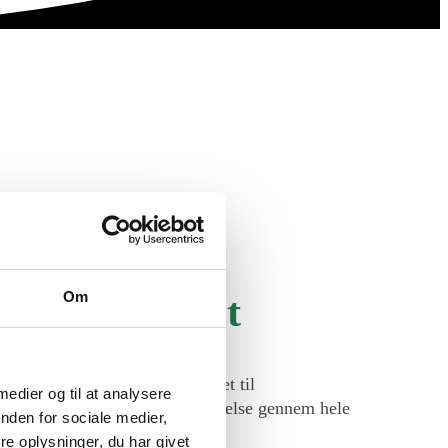
Om
ed og kvalitet
slunde, som leverer høj kvalitet til
 medier og til at analysere
 bedste for at skabe en god oplevelse gennem hele
nden for sociale medier,
e oplysninger, du har givet