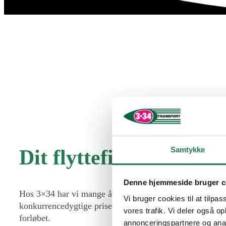
Samtykke
Dit flyttefirma i Karl
Denne hjemmeside bruger c
Hos 3×34 har vi mange års erfaring med at hjælpe kunder i
Vi bruger cookies til at tilpas
konkurrencedygtige priser. Vi ved, at en flytning ofte m
vores trafik. Vi deler også 
forløbet.
annonceringspartnere og anal