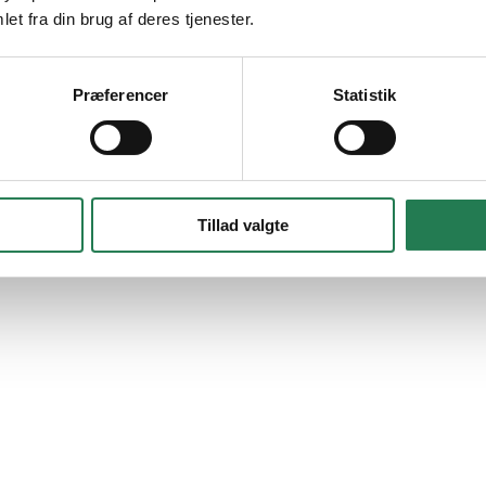
et fra din brug af deres tjenester.
r dagligt kunder i Karlslunde,
Greve
,
Solrød
, Tune og resten
d, et rækkehus eller en større villa. Vi tager os tid til at for
ng får du en samarbejdspartner, der tager ansvar for opgaven o
Præferencer
Statistik
Tillad valgte