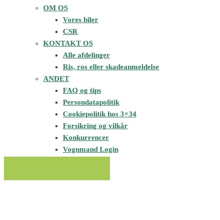
OM OS
Vores biler
CSR
KONTAKT OS
Alle afdelinger
Ris, ros eller skadeanmeldelse
ANDET
FAQ og tips
Persondatapolitik
Cookiepolitik hos 3×34
Forsikring og vilkår
Konkurrencer
Vognmand Login
BOOK TRANSPORT