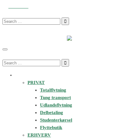
34343434
info@3x34.dk
Man-Fre 6:00 - 20:00 Lør 07:00 - 
Search
for:
Search
for:
FLYTNING & SERVICES
PRIVAT
Totalflytning
Tung transport
Udlandsflytning
Delbetaling
Studenterkørsel
Flyttebutik
ERHVERV