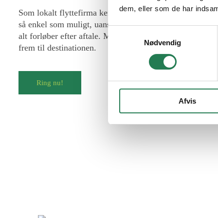
dem, eller som de har indsaml
Som lokalt flyttefirma kender vi området godt og hjælpe
så enkel som muligt, uanset om du flytter fra en lejlighe
Samtykkevalg
alt forløber efter aftale. Med vores professionelle tilga
Nødvendig
frem til destinationen.
Ring nu!
Afvis