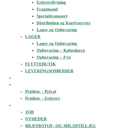
Erhversflytning
Fragtmand
Specialtransport
Distribution og Kurérservice
Lager og Opbevaring
LAGER
Lager og Opbevaring
Opbevaring – København
Opbevaring – Fyn
FLYTTEBUTIK
LEVERINGSOMRÅDER
FLYTTEESTIMAT
PRISER
Prisliste – Privat
Prisliste – Erhverv
OM 3X34
JOB
NYHEDER
BRÆNDSTOF- OG MILJØTILLÆG