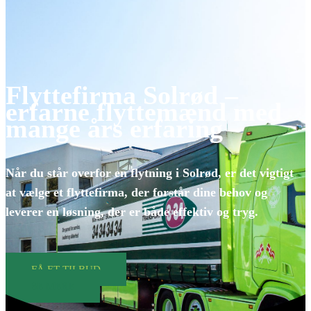
Flyttefirma Solrød –
erfarne flyttemænd med
mange års erfaring
Når du står overfor en flytning i Solrød, er det vigtigt
at vælge et flyttefirma, der forstår dine behov og
leverer en løsning, der er både effektiv og tryg.
FÅ ET TILBUD
SE MERE