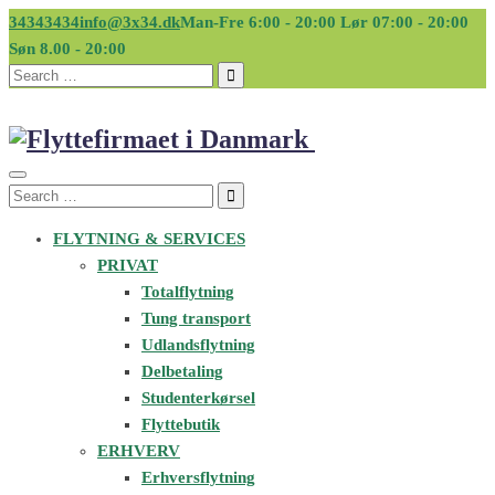
34343434
info@3x34.dk
Man-Fre 6:00 - 20:00 Lør 07:00 - 20:00
Søn 8.00 - 20:00
Search
for:
Search
for:
FLYTNING & SERVICES
PRIVAT
Totalflytning
Tung transport
Udlandsflytning
Delbetaling
Studenterkørsel
Flyttebutik
ERHVERV
Erhversflytning