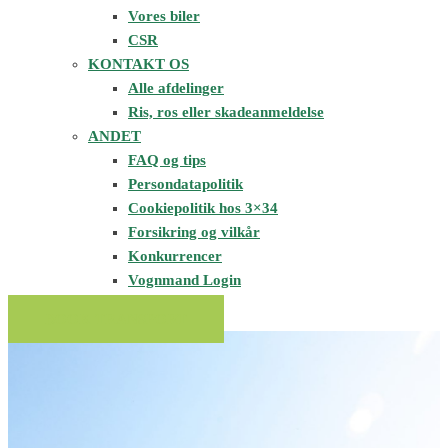
Vores biler
CSR
KONTAKT OS
Alle afdelinger
Ris, ros eller skadeanmeldelse
ANDET
FAQ og tips
Persondatapolitik
Cookiepolitik hos 3×34
Forsikring og vilkår
Konkurrencer
Vognmand Login
BOOK TRANSPORT