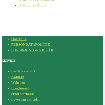
Flyttefirma i Århus
OM 3X34
PERSONDATAPOLITIK
FORSIKRING & VILKÅR
GENVEJE
Bestil transport
Kontakt
Webshop
Fragtmand
Studenterkørsel
Leveringsområder