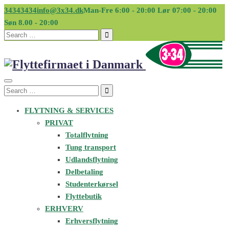
34343434
info@3x34.dk
Man-Fre 6:00 - 20:00 Lør 07:00 - 20:00
Søn 8.00 - 20:00
Search
for:
Search
for:
FLYTNING & SERVICES
PRIVAT
Totalflytning
Tung transport
Udlandsflytning
Delbetaling
Studenterkørsel
Flyttebutik
ERHVERV
Erhversflytning