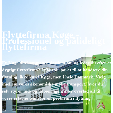
Flyttefirma Køge -
Professionel og pålideligt
flyttefirma
Er Køge din kommende destination, og leder du efter et
dygtigt flyttefirma? 3x34 står parat til at håndtere din
flytning, ikke kun i Køge, men i hele Danmark. Vælg
imellem vores økonomiske møbeltransport, hvor du
selv styrer ind- og udbæringen, eller overlad alt til
vores erfarne team for en problemfri flytning.