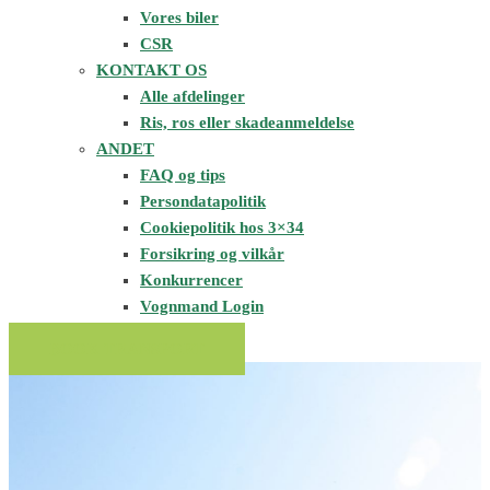
Vores biler
CSR
KONTAKT OS
Alle afdelinger
Ris, ros eller skadeanmeldelse
ANDET
FAQ og tips
Persondatapolitik
Cookiepolitik hos 3×34
Forsikring og vilkår
Konkurrencer
Vognmand Login
BOOK TRANSPORT