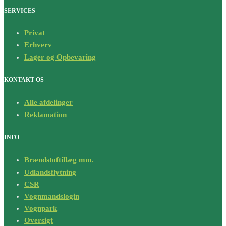
SERVICES
Privat
Erhverv
Lager og Opbevaring
KONTAKT OS
Alle afdelinger
Reklamation
INFO
Brændstoftillæg mm.
Udlandsflytning
CSR
Vognmandslogin
Vognpark
Oversigt