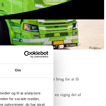
Om
ecifikke behov, uanset om du har brug for at få
 medier og til at analysere
tår, at transport og levering er en vigtig del af
nden for sociale medier,
j kvalitet og god service.
e oplysninger, du har givet