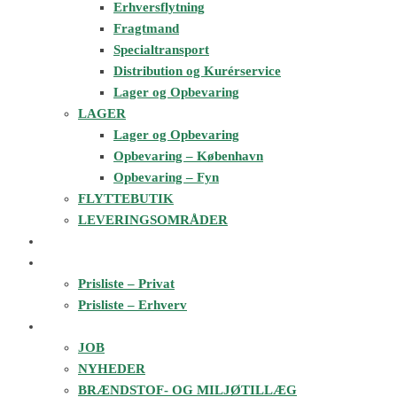
Erhversflytning
Fragtmand
Specialtransport
Distribution og Kurérservice
Lager og Opbevaring
LAGER
Lager og Opbevaring
Opbevaring – København
Opbevaring – Fyn
FLYTTEBUTIK
LEVERINGSOMRÅDER
FLYTTEESTIMAT
PRISER
Prisliste – Privat
Prisliste – Erhverv
OM 3X34
JOB
NYHEDER
BRÆNDSTOF- OG MILJØTILLÆG