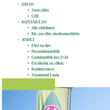
OM OS
Vores biler
CSR
KONTAKT OS
Alle afdelinger
Ris, ros eller skadeanmeldelse
ANDET
FAQ og tips
Persondatapolitik
Cookiepolitik hos 3×34
Forsikring og vilkår
Konkurrencer
Vognmand Login
BOOK TRANSPORT