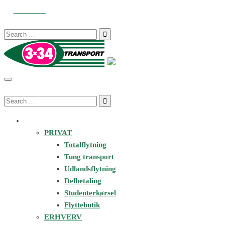
34343434
info@3x34.dk
Man-Fre 6:00 - 20:00 Lør 07:00 - 
Search
for:
Search
for:
FLYTNING & SERVICES
PRIVAT
Totalflytning
Tung transport
Udlandsflytning
Delbetaling
Studenterkørsel
Flyttebutik
ERHVERV