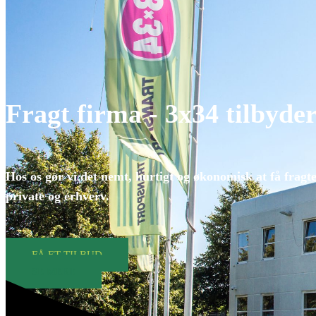
Fragt firma - 3x34 tilbyder
Hos os gør vi det nemt, hurtigt og økonomisk at få fragtet
private og erhverv.
FÅ ET TILBUD
SE MERE