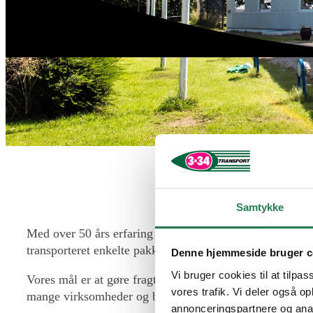
Samtykke
Med over 50 års erfaring som fragtvirksomhed, har vi spec
transporteret enkelte pakker eller større ting.
Denne hjemmeside bruger c
Vi bruger cookies til at tilpas
Vores mål er at gøre fragten så effektiv og enkel som mul
vores trafik. Vi deler også 
mange virksomheder og branchers hverdag. Derfor garante
annonceringspartnere og anal