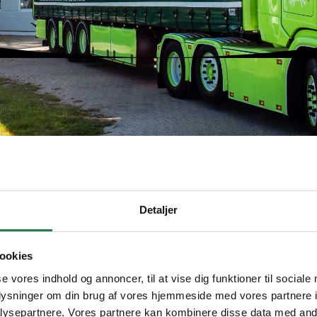
Detaljer
ialiseret os i at levere fragtløsninger, der passer til dine sp
ookies
se vores indhold og annoncer, til at vise dig funktioner til sociale
igt, både når det gælder planlægning, pris og levering. Vi fors
oplysninger om din brug af vores hjemmeside med vores partnere i
rer vi pålidelige muligheder, hvor du altid kan regne med hø
ysepartnere. Vores partnere kan kombinere disse data med andr